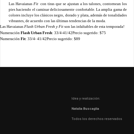
Las Havaianas
Fit
con tiras que se ajustan a los talones, contornean los
pies haciendo el caminar deliciosamente confortable. La amplia gama de
colores incluye los clásicos negro, dorado y plata, además de tonalidades
vibrantes, de acuerdo con las últimas tendencias de la moda.
Las Havaianas
Flash Urban Fresh y Fit
son las infaltables de esta temporada!
Numeración
Flash Urban Fresh
: 33/4-41/42
Precio sugerido: $75
Numeración
Fit
: 33/4- 41/42
Precio sugerido: $89
Idea y realización:
Natalia Buscaglia
Todos los derechos reservados