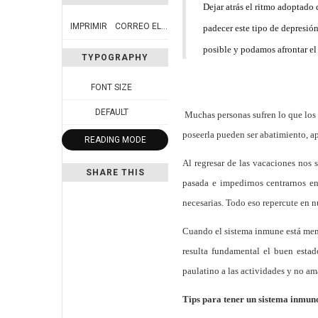
Dejar atrás el ritmo adoptado
IMPRIMIR
CORREO ELECTRÓNICO
padecer este tipo de depresió
posible y podamos afrontar el
TYPOGRAPHY
FONT SIZE
DEFAULT
Muchas personas sufren lo que los 
poseerla pueden ser abatimiento, ap
READING MODE
Al regresar de las vacaciones nos
SHARE THIS
pasada e impedirnos centrarnos en
necesarias. Todo eso repercute en n
Cuando el sistema inmune está menos
resulta fundamental el buen estad
paulatino a las actividades y no am
Tips para tener un sistema inmuno