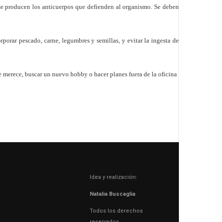
 se producen los anticuerpos que defienden al organismo. Se deben
rporar pescado, carne, legumbres y semillas, y evitar la ingesta de
e merece, buscar un nuevo hobby o hacer planes fuera de la oficina
Idea y realización:
Natalia Buscaglia
Todos los derechos
reservados