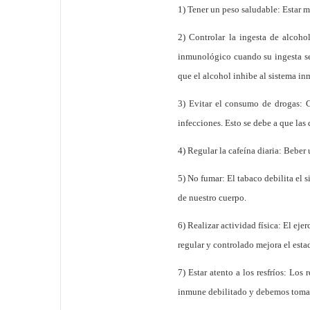
1) Tener un peso saludable: Estar má
2) Controlar la ingesta de alcoh
inmunológico cuando su ingesta se
que el alcohol inhibe al sistema in
3) Evitar el consumo de drogas: C
infecciones. Esto se debe a que la
4) Regular la cafeína diaria: Beber
5) No fumar: El tabaco debilita el 
de nuestro cuerpo.
6) Realizar actividad física: El eje
regular y controlado mejora el esta
7) Estar atento a los resfríos: Lo
inmune debilitado y debemos tomar 