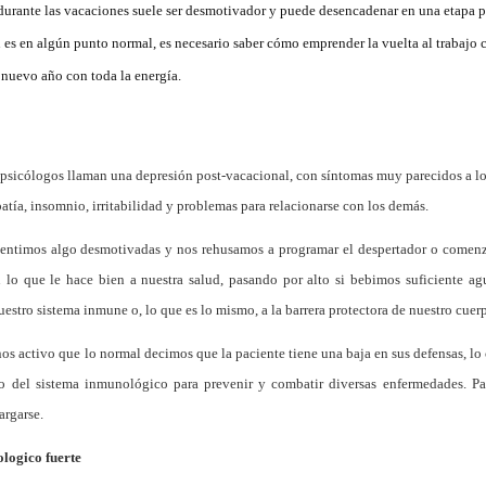
 durante las vacaciones suele ser desmotivador y puede desencadenar en una etapa 
n es en algún punto normal, es necesario saber cómo emprender la vuelta al trabajo
 nuevo año con toda la energía.
psicólogos llaman una depresión post-vacacional, con síntomas muy parecidos a los
atía, insomnio, irritabilidad y problemas para relacionarse con los demás.
 sentimos algo desmotivadas y nos rehusamos a programar el despertador o comenza
 lo que le hace bien a nuestra salud, pasando por alto si bebimos suficiente agu
uestro sistema inmune o, lo que es lo mismo, a la barrera protectora de nuestro cue
 activo que lo normal decimos que la paciente tiene una baja en sus defensas, lo c
o del sistema inmunológico para prevenir y combatir diversas enfermedades. Pa
argarse.
logico fuerte