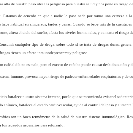
s allá de nuestro peso ideal es peligroso para nuestra salud y nos pone en riesgo de 
ol: Estamos de acuerdo en que a nadie le pasa nada por tomar una cerveza a la
 hace habitual en almuerzos, tardes y cenas. Cuando se bebe más de la cuenta, es
mune, altera el ciclo del sueño, afecta los niveles hormonales, y aumenta el riesgo d
onsumir cualquier tipo de droga, sobre todo si se trata de drogas duras, genera
s drogas tienen un efecto inmunodepresor muy peligroso.
 un café al día no es malo, pero el exceso de cafeína puede causar deshidratación y 
sistema inmune, provoca mayor riesgo de padecer enfermedades respiratorias y de cor
rcicio fortalece nuestro sistema inmune, por lo que se recomienda evitar el sedentari
do anímico, fortalece el estado cardiovascular, ayuda al control del peso y aumenta 
s resfríos son un buen termómetro de la salud de nuestro sistema inmunológico. R
los recaudos necesarios para reforzarlo.