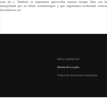
caso de...». También es importante aprovechar nuestro tiempo libre con la
tranquilidad que no habrá contratiempos y que seguiremos recibiendo correos
electrónicos, etc.
Idea y realización:
Natalia Buscaglia
Todos los derechos reservados