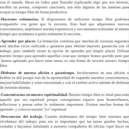
con el mundo. Hacer un video para Youtube explicando algo que nos interese,
escribir un poema, componer canciones, son sólo algunas de las maneras para
ocupar tu tiempo libre de forma productiva.
-Hacernos voluntarias.
Si disponemos de suficiente tiempo libre podemos
compartirlo con gente que lo necesita. Esto hará que adquiramos nuevos
conocimientos, ampliemos nuestra experiencia y nos sintamos realizadas al mismo
tiempo que ayudamos a quien realmente lo necesita.
-Aprender por placer.
La formación continua que muchas de nosotras seguimos
está muchas veces enfocada a guiarnos para obtener mayores ganancias con el
trabajo, pero también existe la opción de aprender por simple placer. Utilizar
nuestro tiempo para aprender aquellas cosas que siempre hemos querido pero que
hemos aplazado por hacer otras tareas es otra forma de invertir nuestro tiemp
libre.
-Disfrutar de nuestra afición o pasatiempo.
Involucrarnos en una afición o
hobbie es útil porque nos da la oportunidad de expandir nuestros conocimientos,
mejorar habilidades y estar concentrada y con el cerebro activo además de disfrutar
de nosotras mismas.
-Concentrarnos en nuestra espiritualidad.
Nuestro tiempo libre es ideal para tod
aquello que sea espiritual porque conseguimos espacio para desarrollarnos,
reflexionar y pensar sobre lo realmente importante. Existen muchas formas de
aprender y conocer nuestro "yo" espiritual.
-Desconectar del trabajo.
Cuando disfrutamos del tiempo libre tenemos qu
olvidarnos del trabajo, para eso es importante que las tareas queden hechas,
cerradas o hayamos informado a nuestros compañeros de oficina «qué hacer en