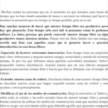
Muchas somos las personas que en el momento en que tenemos unas horas de
tiempo que no han estado saturadas de tareas o acciones no sabemos qué hacer y
tenemos la sensación que ese tiempo es tiempo perdido, pero no es así.
Hay muchas maneras de hacer que nuestro tiempo libre sea productivo pero
hay que planearlo.
Este tiempo sólo será útil si pensamos cómo lo podemo
utilizar.
La única persona que puede convertir nuestro tiempo libre en alg
productivo somos nosotras mismas
. Pasear, leer un libro, hablar con una amiga
escribí una lista con aquellas cosas que te gustaría hacer y procurá
introducirlas en esas horas libres.
-Separarlo de factores estresantes innecesarios.
Este tiempo tiene un propósit
muy claro: refrescarnos y mejorar nuestra energía, creatividad y sentido de nosotras
mismas. Es por eso que debemos alejar aquellas actividades mundanas "útiles"
(responder correos electrónicos, avanzar tareas) que no nos ofrecen ninguna
ganancia para nuestro tiempo libre y hacen que éste se difumine con el tiempo de
trabajo.
-Extender nuestra zona de confort.
Una buena forma de usar nuestro tiempo libre
es descubrir nuevas cosas que hagan expandir nuestra zona de confort y nos
ayuden a crecer personalmente.
-Modificar el uso de los medios de comunicación.
Dejar la televisión, la Tablet y
sobre todo, el celular y las redes sociales fuera de nuestro tiempo libre y pensar
formas creativas de utilizar los medios de comunicación, hará que nuestro tiempo
libre se ocupe con actividades útiles para difundir aquello que queremos compartir