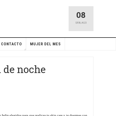
08
SÁB
,
AGO
CONTACTO
MUJER DEL MES
l de noche
 Isdin elegidos para que realices tu skin care y te duermas con