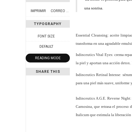
una sonrisa.
IMPRIMIR
CORREO ELECTRÓNICO
TYPOGRAPHY
Essential Cleansing:
aceite limpia
FONT SIZE
transforma en una agradable emulsió
DEFAULT
Isdinceutics Vital Eyes:
crema repar
READING MODE
la piel y aportan una acción detox.
SHARE THIS
Isdinceutics Retinal Intense:
sérum
para una piel más suave, uniforme 
Isdinceutics A.G.E. Reverse Night:
Carnosina, que retrasa el proceso
Italicum que estimula la liberació