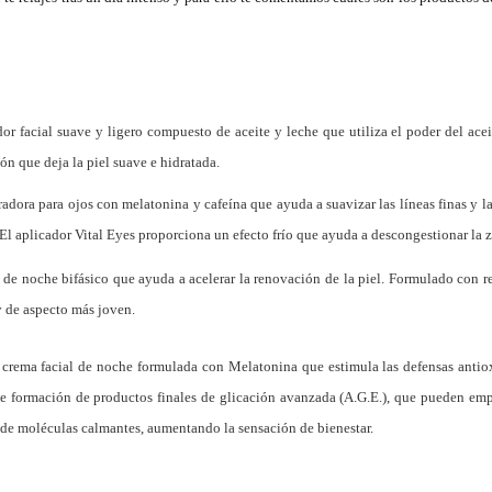
dor facial suave y ligero compuesto de aceite y leche que utiliza el poder del ace
n que deja la piel suave e hidratada.
adora para ojos con melatonina y cafeína que ayuda a suavizar las líneas finas y la
 El aplicador Vital Eyes proporciona un efecto frío que ayuda a descongestionar la zo
 de noche bifásico que ayuda a acelerar la renovación de la piel. Formulado con re
y de aspecto más joven.
 c
rema facial de noche formulada con Melatonina que estimula las defensas antioxi
 de formación de productos finales de glicación avanzada (A.G.E.), que pueden em
n de moléculas calmantes, aumentando la sensación de bienestar.