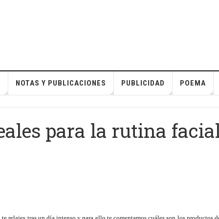
S
NOTAS Y PUBLICACIONES
PUBLICIDAD
POEMA
ales para la rutina facia
te relajes tras un día intenso y para ello te comentamos cuáles son los productos de