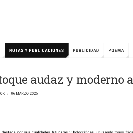
S
NOTAS Y PUBLICACIONES
PUBLICIDAD
POEMA
n toque audaz y moderno a
OOK
06 MARZO 2025
 destaca por sus cualidades futuristas y holográficas, utilizando tonos frío