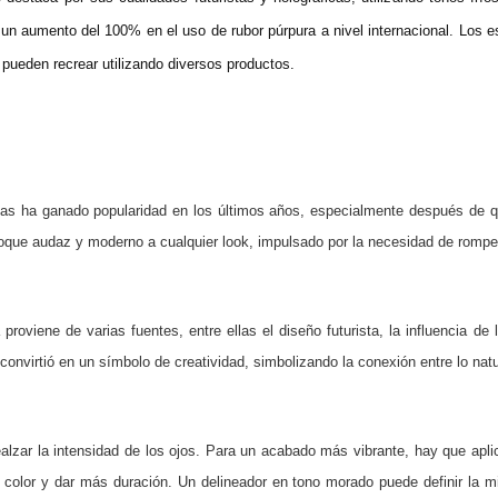
un aumento del 100% en el uso de rubor púrpura a nivel internacional. Los es
pueden recrear utilizando diversos productos.
letas ha ganado popularidad en los últimos años, especialmente después de 
oque audaz y moderno a cualquier look, impulsado por la necesidad de romper
proviene de varias fuentes, entre ellas el diseño futurista, la influencia de
se convirtió en un símbolo de creatividad, simbolizando la conexión entre lo natu
zar la intensidad de los ojos. Para un acabado más vibrante, hay que aplic
l color y dar más duración. Un delineador en tono morado puede definir la m