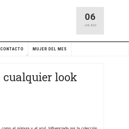
06
JUE
,
AGO
CONTACTO
MUJER DEL MES
 cualquier look
s como el púrpura y el azul. Influenciada por la colección