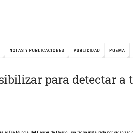
S
NOTAS Y PUBLICACIONES
PUBLICIDAD
POEMA
sibilizar para detectar a
el Día Mundial del Cáncer de Ovario, una fecha instaurada por organizacion