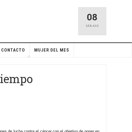
08
SÁB
,
AGO
CONTACTO
MUJER DEL MES
 tiempo
es de lucha contra el cáncer con el objetivo de poner en