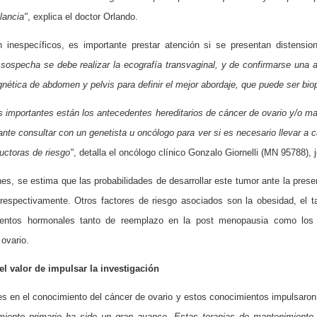
lancia"
, explica el doctor Orlando.
inespecíficos, es importante prestar atención si se presentan distension
 sospecha se debe realizar la ecografía transvaginal, y de confirmarse una 
ética de abdomen y pelvis para definir el mejor abordaje, que puede ser biop
ás importantes
están los antecedentes hereditarios de cáncer de ovario y/o m
te consultar con un genetista u oncólogo para ver si es necesario llevar a cab
uctoras de riesgo"
, detalla el oncólogo clínico Gonzalo Giornelli (MN 95788),
ones, se estima que las probabilidades de desarrollar este tumor ante la pr
espectivamente. Otros factores de riesgo asociados son la obesidad, el t
entos hormonales tanto de reemplazo en la post menopausia como los u
ovario.
el valor de impulsar la investigación
s en el conocimiento del cáncer de ovario y estos conocimientos impulsaron 
miento primario ha sido un gran avance. Estas terapias de mantenimiento