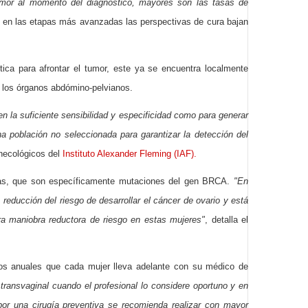
tumor al momento del diagnóstico, mayores son las tasas de
e en las etapas más avanzadas las perspectivas de cura bajan
tica para afrontar el tumor, este ya se encuentra localmente
e los órganos abdómino-pelvianos.
n la suficiente sensibilidad y especificidad como para generar
a población no seleccionada para garantizar la detección del
inecológicos del
Instituto Alexander Fleming (IAF).
icas, que son específicamente mutaciones del gen BRCA.
"En
 reducción del riesgo de desarrollar el cáncer de ovario y está
ra maniobra reductora de riesgo en estas mujeres"
, detalla el
ueos anuales que cada mujer lleva adelante con su médico de
 transvaginal cuando el profesional lo considere oportuno y en
por una cirugía preventiva se recomienda realizar con mayor