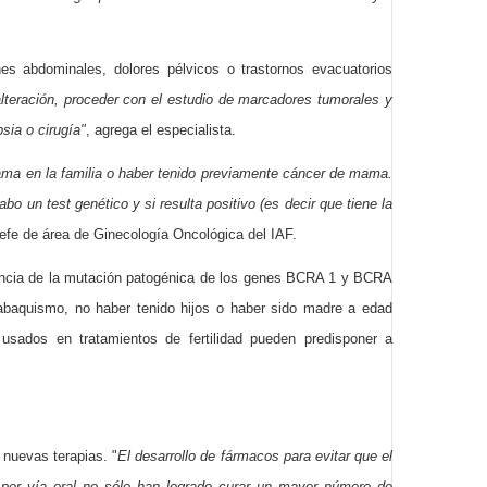
es abdominales, dolores pélvicos o trastornos evacuatorios
alteración, proceder con el estudio de marcadores tumorales y
sia o cirugía"
, agrega el especialista.
ama en la familia
o haber tenido previamente cáncer de mama.
o un test genético y si resulta positivo (es decir que tiene la
 jefe de área de Ginecología Oncológica del IAF.
esencia de la mutación patogénica de los genes BCRA 1 y BCRA
abaquismo, no haber tenido hijos o haber sido madre a edad
sados en tratamientos de fertilidad pueden predisponer a
nuevas terapias. "
El desarrollo de fármacos para evitar que el
 por vía oral no sólo han logrado curar un mayor número de