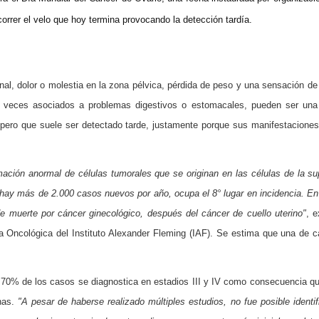
rrer el velo que hoy termina provocando la detección tardía.
al, dolor o molestia en la zona pélvica, pérdida de peso y una sensación d
veces asociados a problemas digestivos o estomacales, pueden ser una s
, pero que suele ser detectado tarde, justamente porque sus manifestacion
ación anormal de células tumorales que se originan en las células de la sup
 hay más de 2.000 casos nuevos por año, ocupa el 8° lugar en incidencia. En
 muerte por cáncer ginecológico, después del cáncer de cuello uterino"
, 
ía Oncológica del Instituto Alexander Fleming (IAF). Se estima que una de 
 70% de los casos se diagnostica en estadios III y IV como consecuencia que
anas.
"A pesar de haberse realizado múltiples estudios, no fue posible ident