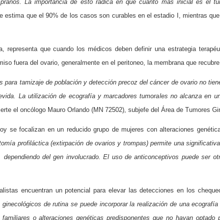
pranos. La importancia de esto radica en que cuanto más inicial es el 
se estima que el 90% de los casos son curables en el estadio I, mientras qu
ica, representa que cuando los médicos deben definir una estrategia terapéu
iso fuera del ovario, generalmente en el peritoneo, la membrana que recubr
 para tamizaje de población y detección precoz del cáncer de ovario no tiene
evida. La utilización de ecografía y marcadores tumorales no alcanza en un
ierte el oncólogo Mauro Orlando (MN 72502), subjefe del Área de Tumores G
hoy se focalizan en un reducido grupo de mujeres con alteraciones genét
mía profiláctica (extirpación de ovarios y trompas) permite una significativa
, dependiendo del gen involucrado. El uso de anticonceptivos puede ser ot
ialistas encuentran un potencial para elevar las detecciones en los cheq
 ginecológicos de rutina se puede incorporar la realización de una ecografía
 familiares o alteraciones genéticas predisponentes que no hayan optado 