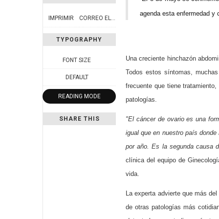
agenda esta enfermedad y co
IMPRIMIR
CORREO ELECTRÓNICO
TYPOGRAPHY
Una creciente hinchazón abdomin
FONT SIZE
Todos estos síntomas, muchas 
DEFAULT
frecuente que tiene tratamiento
READING MODE
patologías.
SHARE THIS
"El cáncer de ovario es una form
igual que en nuestro país donde
por año. Es la segunda causa de
clínica del equipo de Ginecolog
vida.
La experta advierte que más del
de otras patologías más cotidi