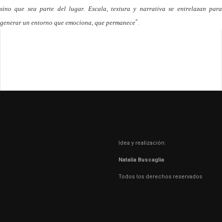
sino que sea parte del lugar. Escala, textura y narrativa se entrelazan para
".
generar un entorno que emociona, que permanece
Idea y realización:
Natalia Buscaglia
Todos los derechos reservados