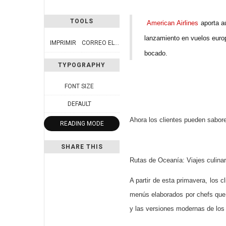
TOOLS
American Airlines
aporta a
lanzamiento en vuelos europ
IMPRIMIR
CORREO ELECTRÓNICO
bocado.
TYPOGRAPHY
FONT SIZE
DEFAULT
Ahora los clientes pueden saborea
READING MODE
SHARE THIS
Rutas de Oceanía: Viajes culinar
A partir de esta primavera, los
menús elaborados por chefs que 
y las versiones modernas de los 