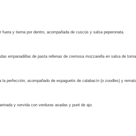
por fuera y tierna por dentro, acompañada de cuscús y salsa peperonata.
icadas empanadillas de pasta rellenas de cremosa mozzarella en salsa de tom
do a la perfección, acompañado de espaguetis de calabacín (o zoodles) y rema
marinada y servida con verduras asadas y puré de ajo.