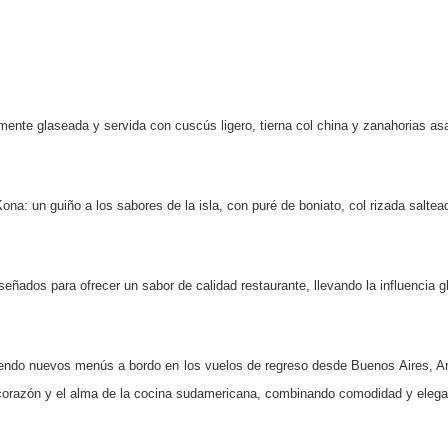
amente glaseada y servida con cuscús ligero, tierna col china y zanahorias asa
 Kona: un guiño a los sabores de la isla, con puré de boniato, col rizada salt
señados para ofrecer un sabor de calidad restaurante, llevando la influencia gl
endo nuevos menús a bordo en los vuelos de regreso desde Buenos Aires, Ar
orazón y el alma de la cocina sudamericana, combinando comodidad y elegan