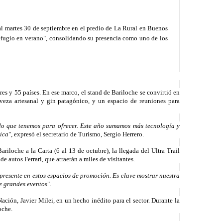
 al martes 30 de septiembre en el predio de La Rural en Buenos
efugio en verano"
, consolidando su presencia como uno de los
res y 55 países
. En ese marco, el stand de Bariloche se convirtió en
veza artesanal y gin patagónico, y un espacio de reuniones para
 lo que tenemos para ofrecer. Este año sumamos más tecnología y
nica
", expresó el secretario de Turismo,
Sergio Herrero
.
Bariloche a la Carta
(6 al 13 de octubre), la llegada del
Ultra Trail
 de autos
Ferrari
, que atraerán a miles de visitantes.
 presente en estos espacios de promoción. Es clave mostrar nuestra
e grandes eventos
".
 Nación,
Javier Milei
, en un hecho inédito para el sector. Durante la
oche.