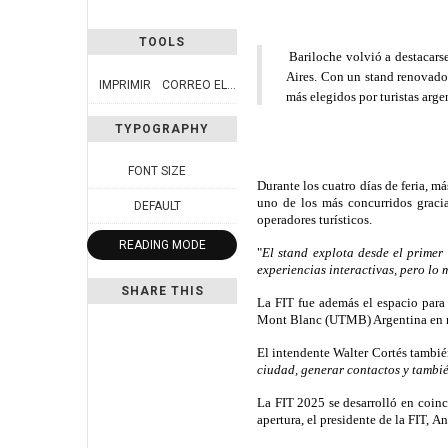
TOOLS
Bariloche volvió a destacars
Aires. Con un stand renovado 
IMPRIMIR
CORREO ELECTRÓNICO
más elegidos por turistas arge
TYPOGRAPHY
FONT SIZE
Durante los cuatro días de feria, m
uno de los más concurridos gracia
DEFAULT
operadores turísticos.
READING MODE
"
El stand explota desde el primer
experiencias interactivas, pero lo
SHARE THIS
La FIT fue además el espacio para
Mont Blanc (UTMB) Argentina
en 
El intendente
Walter Cortés
también
ciudad, generar contactos y tambi
La FIT 2025 se desarrolló en coin
apertura, el presidente de la FIT,
An