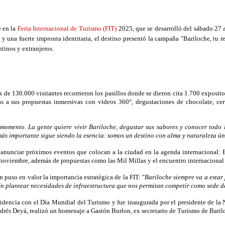
e en la
Feria Internacional de Turismo (FIT)
2025
, que se desarrolló del sábado 27
y una fuerte impronta identitaria, el destino presentó la campaña
"Bariloche, tu r
ntinos y extranjeros.
ás de
130.000 visitantes
recorrieron los pasillos donde se dieron cita
1.700 exposito
s a sus propuestas inmersivas con videos 360°, degustaciones de chocolate, cer
 momento. La gente quiere vivir Bariloche, degustar sus sabores y conocer todo
 más importante sigue siendo la esencia: somos un destino con alma y naturaleza ú
 anunciar próximos eventos que colocan a la ciudad en la agenda internacional:
noviembre, además de propuestas como las
Mil Millas
y el encuentro internacional
 puso en valor la importancia estratégica de la FIT: "
Bariloche siempre va a estar
én plantear necesidades de infraestructura que nos permitan competir como sede d
cidencia con el
Día Mundial del Turismo
y fue inaugurada por el presidente de la
drés Deyá
, realizó un homenaje a
Gastón Burlon
, ex secretario de Turismo de Baril