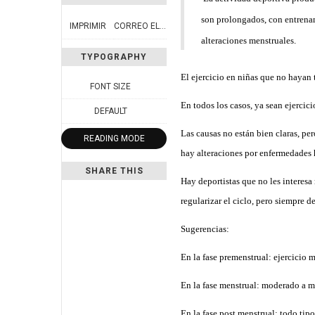
son prolongados, con entrenam
IMPRIMIR
CORREO ELECTRÓNICO
alteraciones menstruales.
TYPOGRAPHY
El ejercicio en niñas que no hayan 
FONT SIZE
En todos los casos, ya sean ejercici
DEFAULT
Las causas no están bien claras, pe
READING MODE
hay alteraciones por enfermedades
SHARE THIS
Hay deportistas que no les interesa
regularizar el ciclo, pero siempre 
Sugerencias:
En la fase premenstrual: ejercicio 
En la fase menstrual: moderado a 
En la fase post menstrual: todo tipo