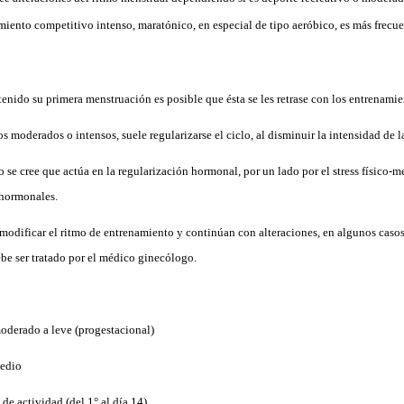
iento competitivo intenso, maratónico, en especial de tipo aeróbico, es más frecue
tenido su primera menstruación es posible que ésta se les retrase con los entrenamie
os moderados o intensos, suele regularizarse el ciclo, al disminuir la intensidad de l
ro se cree que actúa en la regularización hormonal, por un lado por el stress físico
 hormonales.
 modificar el ritmo de entrenamiento y continúan con alteraciones, en algunos caso
debe ser tratado por el médico ginecólogo.
moderado a leve (progestacional)
medio
 de actividad (del 1° al día 14)