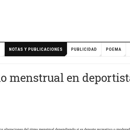
S
NOTAS Y PUBLICACIONES
PUBLICIDAD
POEMA
lo menstrual en deportis
e alteraciones del ritmo menstrual dependiendo si es deporte recreativo o moderado