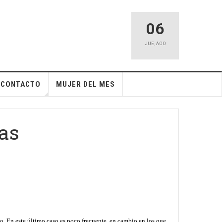
06
JUE
,
AGO
CONTACTO
MUJER DEL MES
tas
. En este último caso es poco frecuente, en cambio en los que