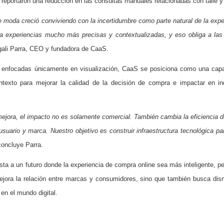
eportaron una reducción en las consultas manuales relacionadas con talle y f
 moda creció conviviendo con la incertidumbre como parte natural de la ex
a experiencias mucho más precisas y contextualizadas, y eso obliga a las 
gali Parra, CEO y fundadora de CaaS.
es enfocadas únicamente en visualización, CaaS se posiciona como una cap
ntexto para mejorar la calidad de la decisión de compra e impactar en in
ejora, el impacto no es solamente comercial. También cambia la eficiencia 
 usuario y marca. Nuestro objetivo es construir infraestructura tecnológica
concluye Parra.
a a un futuro donde la experiencia de compra online sea más inteligente, pers
mejora la relación entre marcas y consumidores, sino que también busca dism
n el mundo digital.