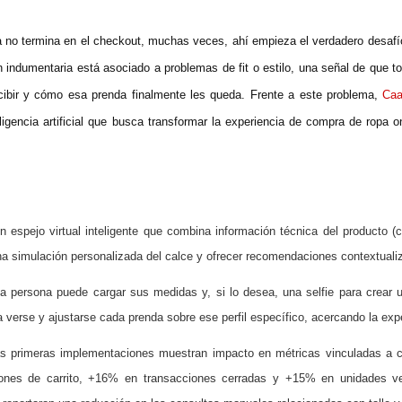
 no termina en el checkout, muchas veces, ahí empieza el verdadero desafío
indumentaria está asociado a problemas de fit o estilo, una señal de que t
ecibir y cómo esa prenda finalmente les queda. Frente a este problema,
Caa
ligencia artificial que busca transformar la experiencia de compra de ropa 
un espejo virtual inteligente que combina información técnica del producto (c
na simulación personalizada del calce y ofrecer recomendaciones contextuali
 persona puede cargar sus medidas y, si lo desea, una selfie para crear un 
 verse y ajustarse cada prenda sobre ese perfil específico, acercando la experi
s primeras implementaciones muestran impacto en métricas vinculadas a co
nes de carrito, +16% en transacciones cerradas y +15% en unidades vendi