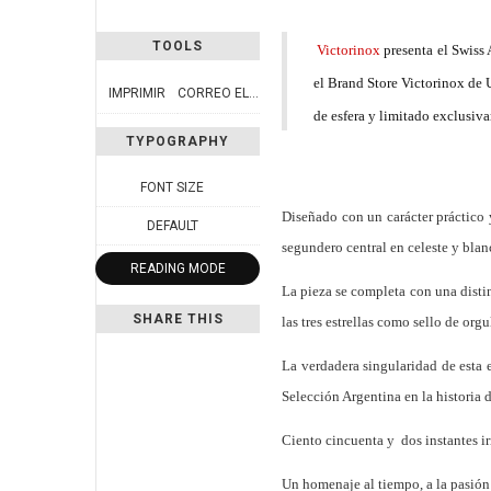
TOOLS
Victorinox
presenta el Swiss 
el Brand Store Victorinox de U
IMPRIMIR
CORREO ELECTRÓNICO
de esfera y limitado exclusiva
TYPOGRAPHY
FONT SIZE
Diseñado con un carácter práctico y
DEFAULT
segundero central en celeste y blanc
READING MODE
La pieza se completa con una disti
SHARE THIS
las tres estrellas como sello de orgu
La verdadera singularidad de esta 
Selección Argentina en la historia 
Ciento cincuenta y
dos instantes i
Un homenaje al tiempo, a la pasión