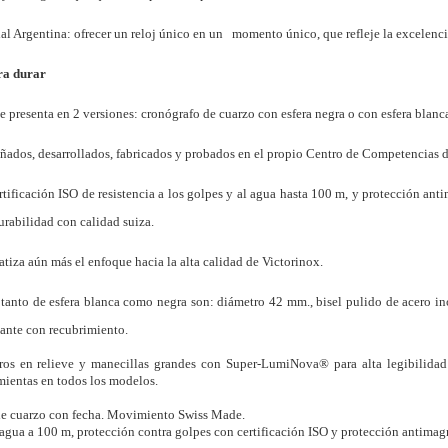
al Argentina: ofrecer un reloj único en un
momento único, que refleje la excelencia
ra durar
e presenta en 2 versiones: cronógrafo de cuarzo con esfera negra o con esfera blanc
ados, desarrollados, fabricados y probados en el propio Centro de Competencias d
rtificación ISO de resistencia a los golpes y al agua hasta 100 m, y protección ant
urabilidad con calidad suiza
.
atiza aún más el enfoque hacia la alta calidad de Victorinox.
l tanto de esfera blanca como negra son: diámetro 42 mm., bisel pulido de acero i
jante con recubrimiento.
ros en relieve y manecillas grandes con Super-LumiNova® para alta legibilidad
mientas en todos los modelos.
e cuarzo con fecha. Movimiento Swiss Made.
l agua a 100 m, protección contra golpes con certificación ISO y protección antimag