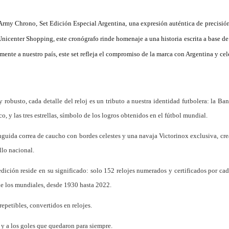
Army Chrono, Set Edición Especial Argentina, una expresión auténtica de precisió
nicenter Shopping, este cronógrafo rinde homenaje a una historia escrita a base de 
mente a nuestro país, este set refleja el compromiso de la marca con Argentina y ce
 robusto, cada detalle del reloj es un tributo a nuestra identidad futbolera: la Ban
o, y las tres estrellas, símbolo de los logros obtenidos en el fútbol mundial.
nguida correa de caucho con bordes celestes y una navaja Victorinox exclusiva, cre
llo nacional.
edición reside en su significado: solo 152 relojes numerados y certificados por ca
de los mundiales, desde 1930 hasta 2022.
rrepetibles, convertidos en relojes.
 y a los goles que quedaron para siempre.