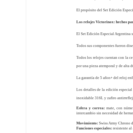
El propósito del Set Edición Especi
Los relojes Victorinox: hechos pa
El Set Edición Especial Argentina s
Todos sus componentes fueron diseñ
Todos los relojes cuentan con la ce
por una pieza atemporal y de alta d
La garantía de 5 años+ del reloj enf
Los detalles de la edición especia
inoxidable 316L y zafiro antirrefle
E
sfera y correa:
m
ate, con núme
intercambio sin necesidad de herra
Movimiento:
Swiss Army Chrono d
Funciones especiales:
r
esistente a