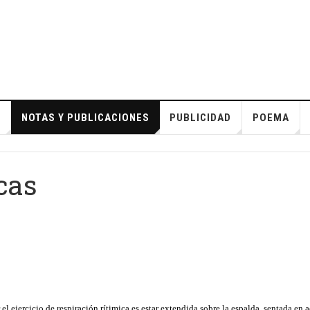
S
NOTAS Y PUBLICACIONES
PUBLICIDAD
POEMA
cas
el ejercicio de respiración rítimica es estar extendida sobre la espalda, sentada en a