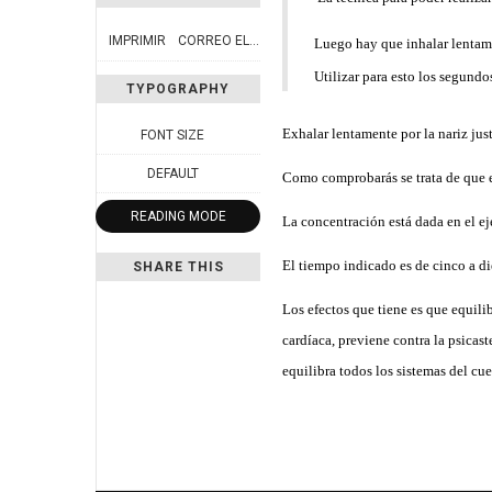
IMPRIMIR
CORREO ELECTRÓNICO
Luego hay que inhalar lentamen
Utilizar para esto los segundo
TYPOGRAPHY
Exhalar lentamente por la nariz jus
FONT SIZE
DEFAULT
Como comprobarás se trata de que e
READING MODE
La concentración está dada en el ej
El tiempo indicado es de cinco a di
SHARE THIS
Los efectos que tiene es que equili
cardíaca, previene contra la psicast
equilibra todos los sistemas del cue