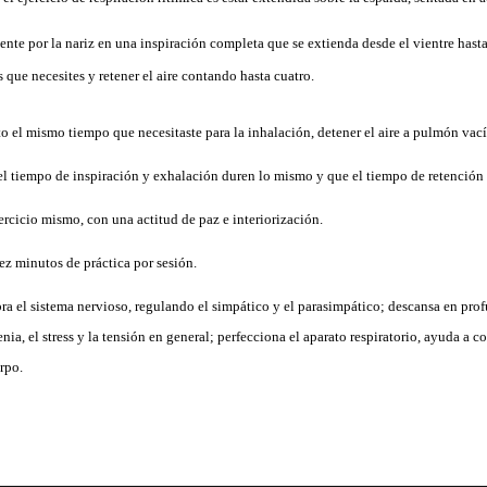
te por la nariz en una inspiración completa que se extienda desde el vientre hasta
s que necesites y retener el aire contando hasta cuatro.
to el mismo tiempo que necesitaste para la inhalación, detener el aire a pulmón vac
l tiempo de inspiración y exhalación duren lo mismo y que el tiempo de retención
ercicio mismo, con una actitud de paz e interiorización.
ez minutos de práctica por sesión.
bra el sistema nervioso, regulando el simpático y el parasimpático; descansa en pro
enia, el stress y la tensión en general; perfecciona el aparato respiratorio, ayuda a
rpo.