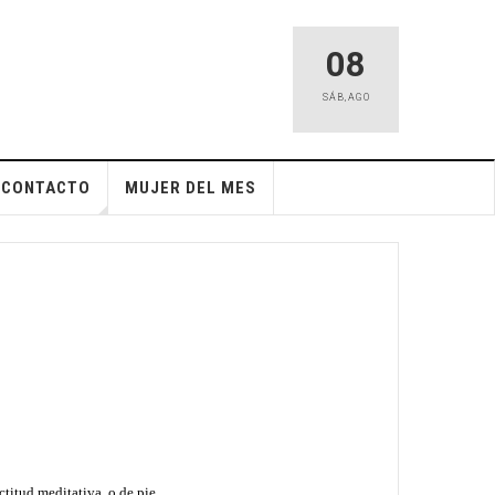
08
SÁB
,
AGO
CONTACTO
MUJER DEL MES
ctitud meditativa, o de pie.