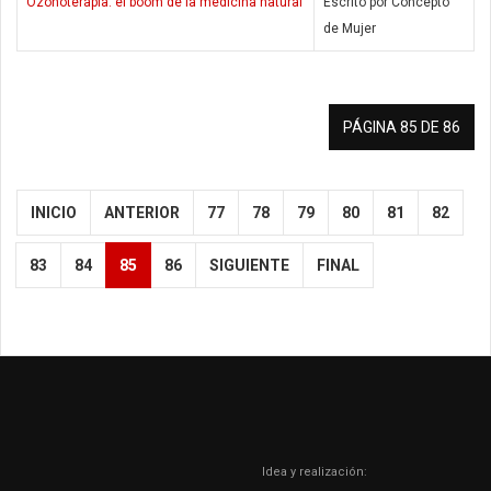
Ozonoterapia: el boom de la medicina natural
Escrito por Concepto
de Mujer
PÁGINA 85 DE 86
INICIO
ANTERIOR
77
78
79
80
81
82
83
84
85
86
SIGUIENTE
FINAL
Idea y realización: