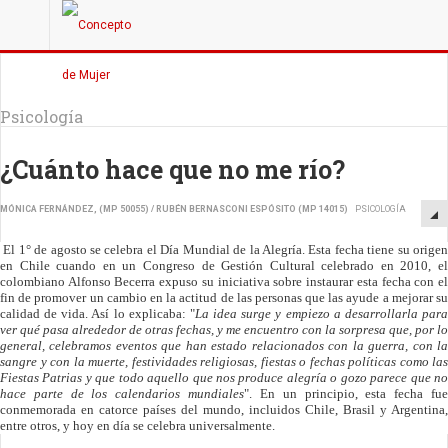
Psicología
¿Cuánto hace que no me río?
MÓNICA FERNÁNDEZ, (MP 50055) / RUBÉN BERNASCONI ESPÓSITO (MP 14015)
PSICOLOGÍA
El 1° de agosto se celebra el Día Mundial de la Alegría. Esta fecha tiene su origen
en Chile cuando en un Congreso de Gestión Cultural celebrado en 2010, el
colombiano Alfonso Becerra expuso su iniciativa sobre instaurar esta fecha con el
fin de promover un cambio en la actitud de las personas que las ayude a mejorar su
calidad de vida. Así lo explicaba: "
La idea surge y empiezo a desarrollarla par
ver qué pasa alrededor de otras fechas, y me encuentro con la sorpresa que, por lo
general, celebramos eventos que han estado relacionados con la guerra, con la
sangre y con la muerte, festividades religiosas, fiestas o fechas políticas como las
Fiestas Patrias y que todo aquello que nos produce alegría o gozo parece que no
hace parte de los calendarios mundiales
". En un principio, esta fecha fu
conmemorada en catorce países del mundo, incluidos Chile, Brasil y Argentina,
entre otros, y hoy en día se celebra universalmente.