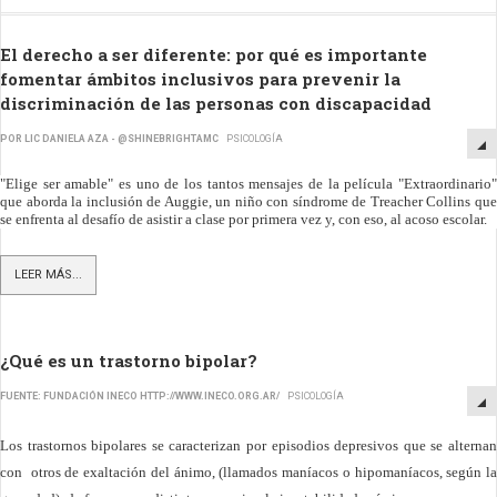
El derecho a ser diferente: por qué es importante
fomentar ámbitos inclusivos para prevenir la
discriminación de las personas con discapacidad
POR LIC DANIELA AZA - @SHINEBRIGHTAMC
PSICOLOGÍA
"Elige ser amable" es uno de los tantos mensajes de la película "Extraordinario"
que aborda la inclusión de Auggie, un niño con síndrome de Treacher Collins que
se enfrenta al desafío de asistir a clase por primera vez y, con eso, al acoso escolar.
LEER MÁS...
¿Qué es un trastorno bipolar?
FUENTE: FUNDACIÓN INECO HTTP://WWW.INECO.ORG.AR/
PSICOLOGÍA
Los trastornos bipolares se caracterizan por episodios depresivos que se alternan
con
otros de exaltación del ánimo, (llamados maníacos o hipomaníacos, según la