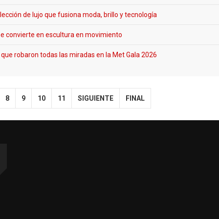
ección de lujo que fusiona moda, brillo y tecnología
se convierte en escultura en movimiento
 que robaron todas las miradas en la Met Gala 2026
8
9
10
11
SIGUIENTE
FINAL