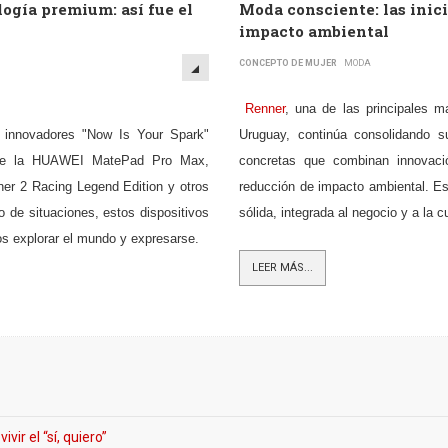
ogía premium: así fue el
Moda consciente: las inici
impacto ambiental
CONCEPTO DE MUJER
MODA
Renner
, una de las principales m
 innovadores "Now Is Your Spark"
Uruguay, continúa consolidando su
mente la HUAWEI MatePad Pro Max,
concretas que combinan innovaci
2 Racing Legend Edition y otros
reducción de impacto ambiental. Es
o de situaciones, estos dispositivos
sólida, integrada al negocio y a la c
os explorar el mundo y expresarse.
LEER MÁS...
ir el “sí, quiero”