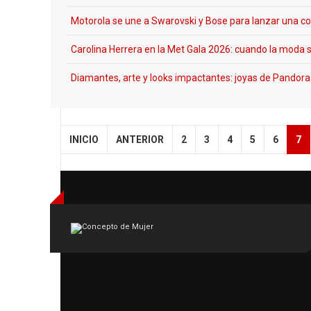
Motorola se une a Swarovski y Bose para lanzar una col
Carolina Herrera en la Met Gala 2026: cuando la moda 
Diamantes, arte y looks impactantes: joyas de Pandora
INICIO
ANTERIOR
2
3
4
5
6
7