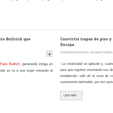
tio Bullrich que
Convirtió trapos de piso y
Europa
POR NATALIA BUSCAGLIA / @CONCEPTODEMU
La creatividad se aplaude y, cuand
e
Patio Bullrich
, generando intriga en
para que siguiera mostrando sus dis
onde se ve a una mujer entrando al
establecido, salir de la zona de 
sumamente admirable, por eso quise
LEER MÁS...