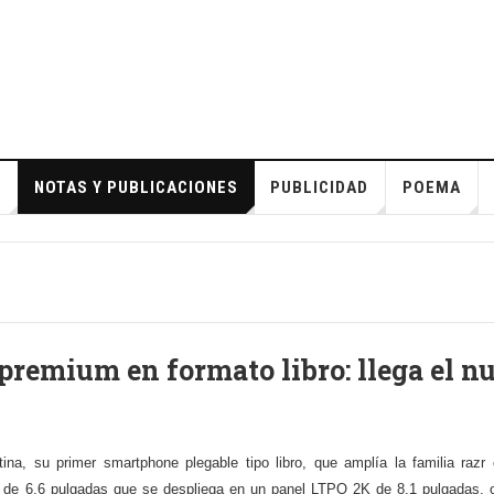
S
NOTAS Y PUBLICACIONES
PUBLICIDAD
POEMA
 premium en formato libro: llega el n
tina, su primer smartphone plegable tipo libro, que amplía la familia raz
na de 6,6 pulgadas que se despliega en un panel LTPO 2K de 8,1 pulgadas, ofr