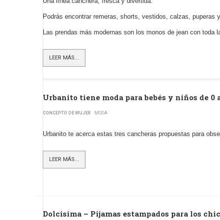
Una línea canchera, fresca y divertida.
Podrás encontrar remeras, shorts, vestidos, calzas, puperas 
Las prendas más modernas son los monos de jean con toda la 
LEER MÁS...
Urbanito tiene moda para bebés y niños de 0 
CONCEPTO DE MUJER
MODA
Urbanito te acerca estas tres cancheras propuestas para obseq
LEER MÁS...
Dolcisima – Pijamas estampados para los chi