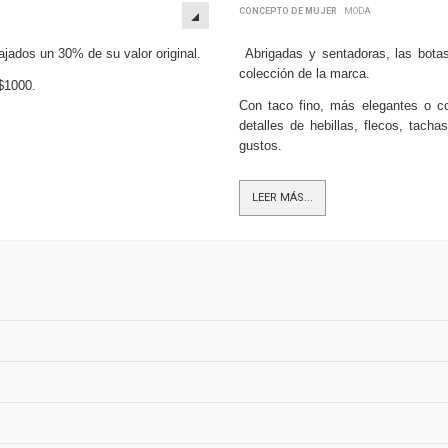
CONCEPTO DE MUJER
MODA
ajados un 30% de su valor original.
Abrigadas y sentadoras, las botas
colección de la marca.
$1000.
Con taco fino, más elegantes o co
detalles de hebillas, flecos, tacha
gustos.
LEER MÁS...