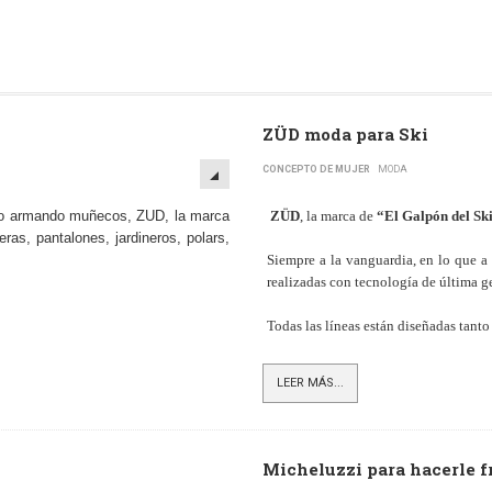
ZÜD moda para Ski
CONCEPTO DE MUJER
MODA
o o armando muñecos, ZUD, la marca
ZÜD
, la marca de
“El Galpón del Sk
as, pantalones, jardineros, polars,
Siempre a la vanguardia, en lo que a m
realizadas con tecnología de última g
Todas las líneas están diseñadas tant
LEER MÁS...
Micheluzzi para hacerle fr