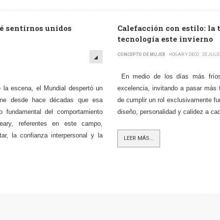
ué sentirnos unidos
Calefacción con estilo: la
tecnología este invierno
CONCEPTO DE MUJER
HOGAR Y DECO
20 JULI
En medio de los días más fríos 
e la escena, el Mundial despertó un
excelencia, invitando a pasar más 
tiene desde hace décadas que esa
de cumplir un rol exclusivamente f
o fundamental del comportamiento
diseño, personalidad y calidez a ca
ary, referentes en este campo,
ar, la confianza interpersonal y la
LEER MÁS...