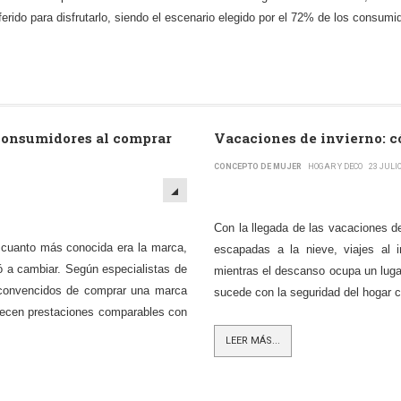
erido para disfrutarlo, siendo el escenario elegido por el 72% de los consumi
 consumidores al comprar
Vacaciones de invierno: c
CONCEPTO DE MUJER
HOGAR Y DECO
23 JULI
Con la llegada de las vacaciones de
: cuanto más conocida era la marca,
escapadas a la nieve, viajes al i
ó a cambiar. Según especialistas de
mientras el descanso ocupa un luga
 convencidos de comprar una marca
sucede con la seguridad del hogar 
frecen prestaciones comparables con
LEER MÁS...