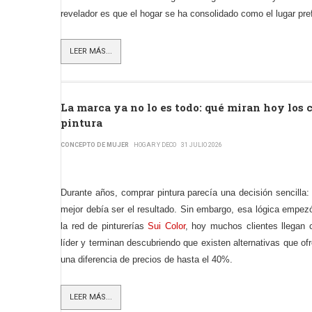
revelador es que el hogar se ha consolidado como el lugar pref
LEER MÁS...
La marca ya no lo es todo: qué miran hoy los
pintura
CONCEPTO DE MUJER
HOGAR Y DECO
31 JULIO 2026
Durante años, comprar pintura parecía una decisión sencilla
mejor debía ser el resultado. Sin embargo, esa lógica empez
la red de pinturerías
Sui Color
, hoy muchos clientes llegan
líder y terminan descubriendo que existen alternativas que o
una diferencia de precios de hasta el 40%.
LEER MÁS...