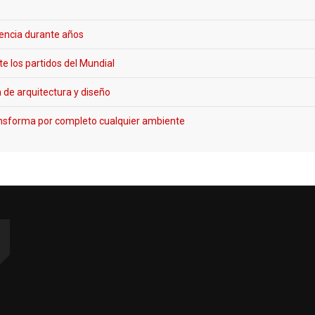
rencia durante años
e los partidos del Mundial
 de arquitectura y diseño
ransforma por completo cualquier ambiente