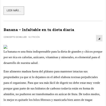
LEER MÁS...
Banana – Infaltable en tu dieta diaria
CONCEPTO DE MUJER
NUTRICIÓN
La banana es una fruta indispensable para la dieta de grandes y chicos porque
por ser rica en calorías, azúcares, vitaminas y minerales, es elemental para el
desarrollo de nuestra salud.
Este alimento madura fuera del plátano para mantener intactas sus
propiedades ya que si lo dejamos en el árbol elabora toxinas perjudiciales
para el organismo. Para que sea más fácil de digerir no debe estar muy verde
porque gran parte de sus hidratos de carbono todavía están en forma de
almidón, no pudieron ser transformados en azúcar de fruta. De todos modos,
lo mejor es quitarle los hilos fibrosos y masticarla bien antes de tragar.