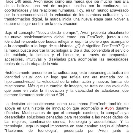
Hace 140 años, Avon nació como una marca que iba mucho más allá
de la belleza: una red de mujeres unidas por la confianza, las
oportunidades y las relaciones humanas. Hoy, en un mundo atravesado
por la hiperconectividad, la velocidad de los cambios culturales y la
transformación digital, la marca inicia una nueva etapa para volver a
ocupar un lugar central en la conversación.
Bajo el concepto "Nueva desde siempre", Avon presenta oficialmente
su nuevo posicionamiento global como una FemTech, junto a una
identidad renovada que busca reflejar el espíritu pionero que acompañó
a la compañía a lo largo de su historia. ¿Qué significa FemTech? Que
la marca busca acercar la tecnología al día a día, poniéndola al servicio
del cuidado, la belleza y el bienestar, a través de propuestas
accesibles, intuitivas y diseñadas para acompañar las necesidades
reales de cada etapa de la vida.
Históricamente presente en la cultura pop, este rebranding actualiza su
identidad visual con un logo que refleja una era marcada por la
hiperconectividad, la velocidad de la información y nuevas formas de
relacionarse. Más que un cambio de imagen, se trata de una evolución
que pone en valor la innovación y la capacidad de adaptación que
siempre formaron parte de su ADN.
La decisión de posicionarse como una marca FemTech también se
apoya en una historia de innovación que acompañó a
Avon
durante
décadas. Mucho antes de que el concepto existiera, la compañía ya
desarrollaba soluciones pensadas para responder a las necesidades de
las mujeres, combinando ciencia, tecnología y accesibilidad. Y la
tecnología juega un papel importante en este camino: según el informe
"Hablemos de tecnología", presentado por Avon junto a