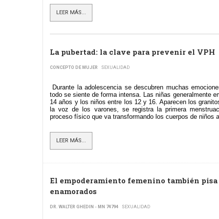
LEER MÁS...
La pubertad: la clave para prevenir el VPH
CONCEPTO DE MUJER
SEXUALIDAD
Durante la adolescencia se descubren muchas emociones
todo se siente de forma intensa. Las niñas generalmente em
14 años y los niños entre los 12 y 16. Aparecen los granit
la voz de los varones, se registra la primera menstrua
proceso físico que va transformando los cuerpos de niños a
LEER MÁS...
El empoderamiento femenino también pisa fu
enamorados
DR. WALTER GHEDIN - MN 74794
SEXUALIDAD