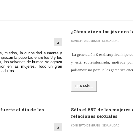
¿Cómo viven los jóvenes l
CONCEPTO DE MUJER
SEXUALIDAD
, miedos, la curiosidad aumenta y
La generación Z es disruptiva, hiperco
piezan la pubertad entre los 8 y los
os, los vaivenes de humor, se agrava
y está sobreinformada, motivos por
ción en las mujeres. Todo un gran
poliamorosas porque les garantiza enc
 adultos.
LEER MÁS...
erte el día de los
Sólo el 55% de las mujeres
relaciones sexuales
CONCEPTO DE MUJER
SEXUALIDAD