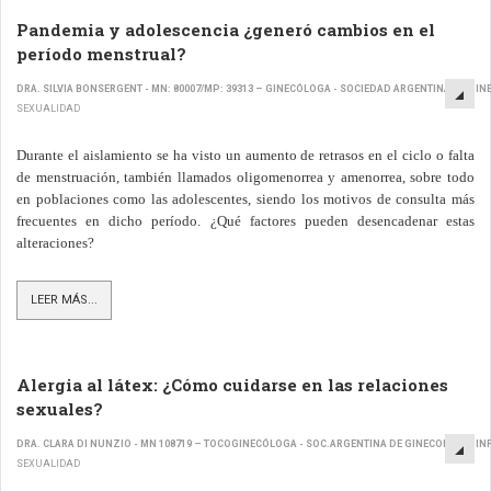
Pandemia y adolescencia ¿generó cambios en el
período menstrual?
DRA. SILVIA BONSERGENT - MN: 80007/MP: 39313 – GINECÓLOGA - SOCIEDAD ARGENTINA DE GI
SEXUALIDAD
Durante el aislamiento se ha visto un aumento de retrasos en el ciclo o falta
de menstruación, también llamados oligomenorrea y amenorrea, sobre todo
en poblaciones como las adolescentes, siendo los motivos de consulta más
frecuentes en dicho período. ¿Qué factores pueden desencadenar estas
alteraciones?
LEER MÁS...
Alergia al látex: ¿Cómo cuidarse en las relaciones
sexuales?
DRA. CLARA DI NUNZIO - MN 108719 – TOCOGINECÓLOGA - SOC.ARGENTINA DE GINECOLOGÍA IN
SEXUALIDAD