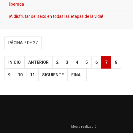
liberada
¡A disfrutar del sexo en todas las etapas de la vida!
PÁGINA 7 DE 27
INICIO
ANTERIOR
2
3
4
5
6
7
8
9
10
11
SIGUIENTE
FINAL
Idea y realización: