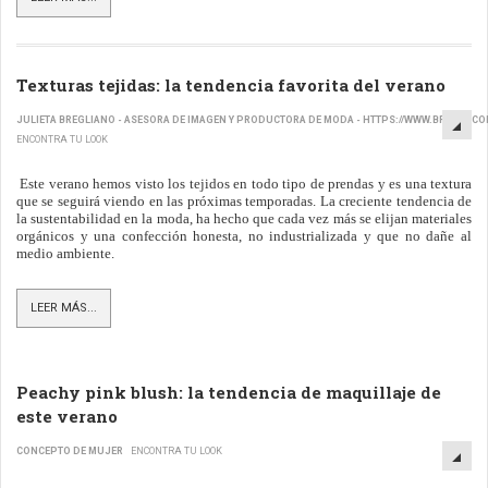
Texturas tejidas: la tendencia favorita del verano
JULIETA BREGLIANO - ASESORA DE IMAGEN Y PRODUCTORA DE MODA - HTTPS://WWW.BREJEL.C
ENCONTRA TU LOOK
Este verano hemos visto los tejidos en todo tipo de prendas y es una textura
que se seguirá viendo en las próximas temporadas. La creciente tendencia de
la sustentabilidad en la moda, ha hecho que cada vez más se elijan materiales
orgánicos y una confección honesta, no industrializada y que no dañe al
medio ambiente.
LEER MÁS...
Peachy pink blush: la tendencia de maquillaje de
este verano
CONCEPTO DE MUJER
ENCONTRA TU LOOK